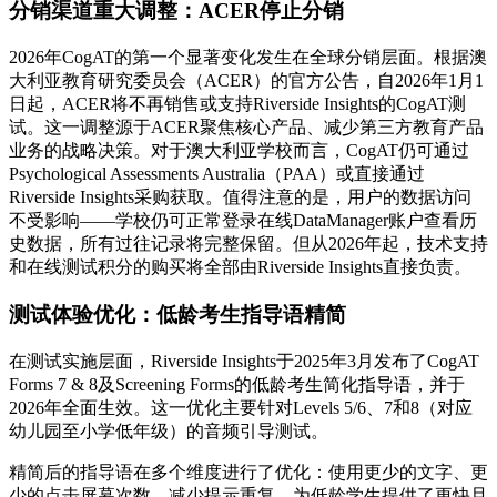
分销渠道重大调整：ACER停止分销
2026年CogAT的第一个显著变化发生在全球分销层面。根据澳
大利亚教育研究委员会（ACER）的官方公告，自2026年1月1
日起，ACER将不再销售或支持Riverside Insights的CogAT测
试。
这一调整源于ACER聚焦核心产品、减少第三方教育产品
业务的战略决策。对于澳大利亚学校而言，CogAT仍可通过
Psychological Assessments Australia（PAA）或直接通过
Riverside Insights采购获取。
值得注意的是，用户的数据访问
不受影响——学校仍可正常登录在线DataManager账户查看历
史数据，所有过往记录将完整保留。但从2026年起，技术支持
和在线测试积分的购买将全部由Riverside Insights直接负责。
测试体验优化：低龄考生指导语精简
在测试实施层面，Riverside Insights于2025年3月发布了CogAT
Forms 7 & 8及Screening Forms的低龄考生简化指导语，并于
2026年全面生效。
这一优化主要针对Levels 5/6、7和8（对应
幼儿园至小学低年级）的音频引导测试。
精简后的指导语在多个维度进行了优化：使用更少的文字、更
少的点击屏幕次数、减少提示重复，为低龄学生提供了更快且