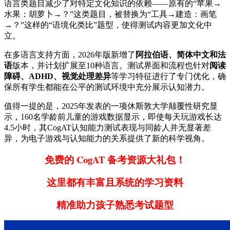
语言类题目减少了对特定文化知识的依赖——原有的“苹果→
水果：胡萝卜→？”这类题目，被替换为“工具→建造：画笔
→？”这样的“语境化类比”题型，使得测试内容更加文化中
立。
在多语言支持方面，2026年版新增了
阿拉伯语、简体中文和法
语
版本，并计划扩展至10种语言。测试界面和流程也针对
阅读
障碍、ADHD、视觉处理差异
等学习特征进行了专门优化，确
保所有学生都能在公平的测试环境中充分展示认知潜力。
值得一提的是，2025年发表的一项休斯敦大学颠覆性研究显
示，160名学龄前儿童的游戏数据显示，即使每天玩游戏长达
4.5小时，其CogAT认知能力测试表现与同龄人并无显著差
异，为电子游戏与认知能力的关系提供了新的科学视角。
免费的 CogAT 备考资源大礼包！
这里都有丰富且系统的学习资料
精准助力孩子熟悉考试题型