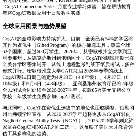
的无缝衔接。
2026年3月，Riverside Insights启动了全新的
“CogAT Connection Series”月度专业学习体验，旨在帮助教育
者将CogAT数据应用于日常教学实践。
全球应用图景与趋势展望
CogAT的全球影响力持续扩大。目前，全美已有54%的学区将
其作为资优生（Gifted Program）的核心筛选工具，覆盖全球
62个国家、超过600万学生。
2026年，从密歇根州立大学到亚
利桑那州，从德克萨斯州到俄勒冈州，CogAT的测试排期已在
全美各学区密集铺开，从线上远程监考到线下纸质考试，多种
形式并行。密歇根州立大学GATE项目2026年春季的线上
CogAT测试日期已确定为4月23日（4-8年级）、4月27日（6-
10年级）和5月6日（4-8年级）。
亚利桑那州教育厅已将2年级
全民测试合同延续至2026-2027学年，拨款85万美元支持公立
学校二年级学生免费参加CogAT测试。
与此同时，CogAT在资优生选拔中的地位也面临调整。俄勒冈
州比弗顿学区宣布，从2026-2027学年起将逐步从CogAT转向
Naglieri General Ability Tests（NGAT），2025-2026学年则允许
家庭在CogAT和NGAT之间二选一。
这反映了美国天才教育评
估工具多样化的趋势。