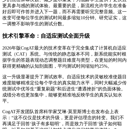
更具参与感的测试体验。
最重要的是，新流程允许学生在准备
好后即可作答并进入下一题，而不再需要听完完整音频。
这一
改变可使每位学生的测试时间最多缩短10分钟。研究证实，这
一调整不影响学生的测试分数。
技术引擎革命：自适应测试全面升级
2026年版CogAT最大的技术变革在于完全集成了计算机自适应
测试（CAT）系统。与传统的静态版本不同，新系统能实时根
据学生的答题表现动态调整题目难度与类型，在更短的时间内
获得更精确的认知剖面图，平均测试时间缩短约25%。
这一升级显著提升了测试效率。自适应技术的灵敏校准使题目
难度能够精准定位每个学生的真实能力水平，同时大幅减少传
统测试中优等生“重复刷题”和后进生“遭遇挫折”的负面体验。
成绩分布也更加集中，能够更精准地反映学生的真实认知水
平。
CogAT开发团队首席科学家艾琳·莫里斯博士在发布会上表
示：“这不仅仅是技术的升级，更是评估理念的转变。我们不
再满足于回答‘孩子有多聪明’，而是致力于回答‘孩子如何聪