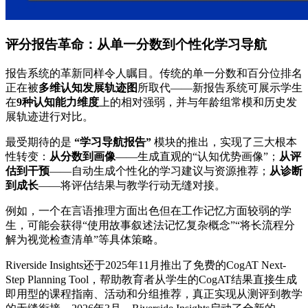
评分报告革命：从单一分数到个性化学习导航
报告系统的革新同样令人瞩目。传统的单一分数和百分位排名
正在被
多维认知发展轨迹图
所取代——新报告系统可展示学生
在
9种认知能力维度
上的相对强弱，并与年龄组常模和历史发
展轨迹进行对比。
最受期待的是
“学习导航报告”
模块的推出，实现了三大根本
性转变：
从分数到画像
——生成直观的“认知优势画像”；
从评
估到干预
——自动生成个性化的学习建议与资源推荐；
从诊断
到成长
——将评估结果与教学行动无缝对接。
例如，一个在言语推理方面出色但在工作记忆方面较弱的学
生，可能会获得“使用故事叙述法记忆复杂概念”“将长流程分
解为视觉检查清单”等具体策略。
Riverside Insights还于2025年11月推出了免费的CogAT Next-
Step Planning Tool，帮助教育者从学生的CogAT结果直接生成
即用型的课程指南、活动和分组推荐，真正实现从测评到教学