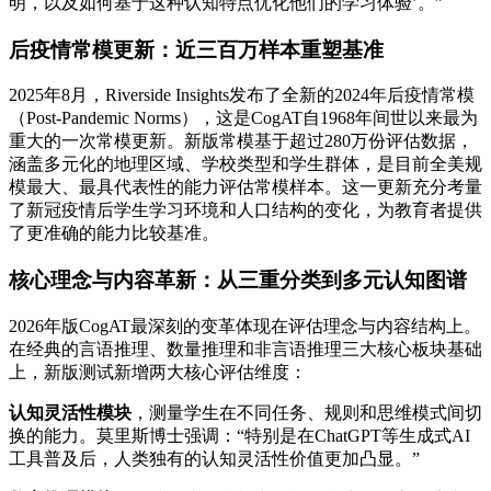
明，以及如何基于这种认知特点优化他们的学习体验’。”
后疫情常模更新：近三百万样本重塑基准
2025年8月，Riverside Insights发布了全新的2024年后疫情常模
（Post-Pandemic Norms），这是CogAT自1968年间世以来最为
重大的一次常模更新。新版常模基于超过280万份评估数据，
涵盖多元化的地理区域、学校类型和学生群体，是目前全美规
模最大、最具代表性的能力评估常模样本。
这一更新充分考量
了新冠疫情后学生学习环境和人口结构的变化，为教育者提供
了更准确的能力比较基准。
核心理念与内容革新：从三重分类到多元认知图谱
2026年版CogAT最深刻的变革体现在评估理念与内容结构上。
在经典的言语推理、数量推理和非言语推理三大核心板块基础
上，新版测试新增两大核心评估维度：
认知灵活性模块
，测量学生在不同任务、规则和思维模式间切
换的能力。莫里斯博士强调：“特别是在ChatGPT等生成式AI
工具普及后，人类独有的认知灵活性价值更加凸显。”