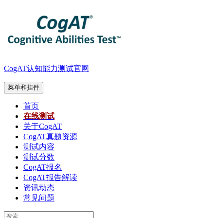
跳
至
内
容
CogAT认知能力测试官网
菜单和挂件
首页
在线测试
关于CogAT
CogAT真题资源
测试内容
测试分数
CogAT报名
CogAT报告解读
资讯动态
常见问题
搜