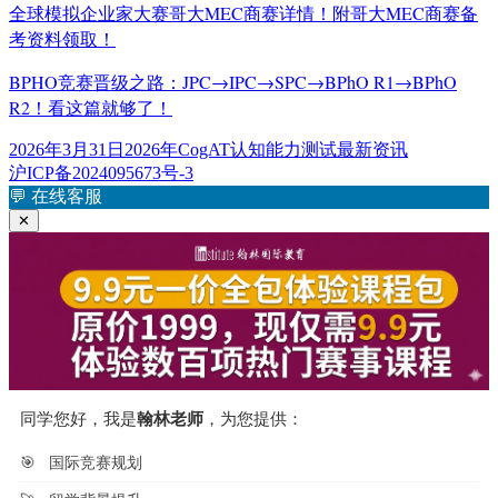
全球模拟企业家大赛哥大MEC商赛详情！附哥大MEC商赛备
考资料领取！
BPHO竞赛晋级之路：JPC→IPC→SPC→BPhO R1→BPhO
R2！看这篇就够了！
发
标
2026年3月31日
2026年CogAT认知能力测试最新资讯
布
签
沪ICP备2024095673号-3
于
💬
在线客服
✕
同学您好，我是
翰林老师
，为您提供：
🎯
国际竞赛规划