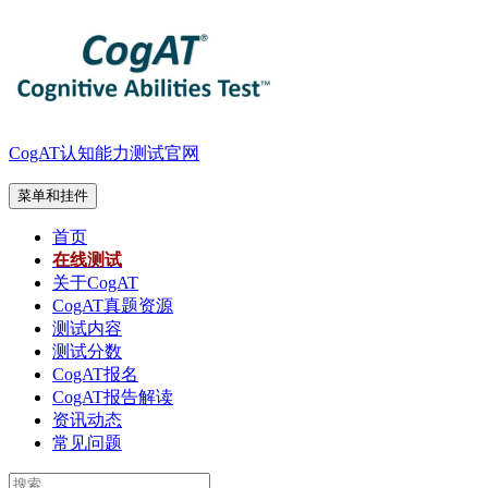
跳
至
内
容
CogAT认知能力测试官网
菜单和挂件
首页
在线测试
关于CogAT
CogAT真题资源
测试内容
测试分数
CogAT报名
CogAT报告解读
资讯动态
常见问题
搜