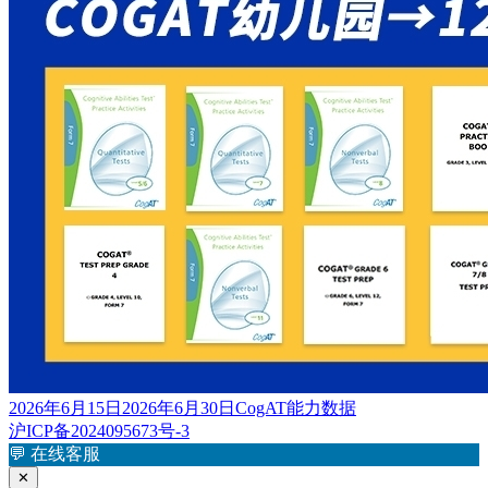
发
标
2026年6月15日
2026年6月30日
CogAT能力数据
布
签
沪ICP备2024095673号-3
于
💬
在线客服
✕