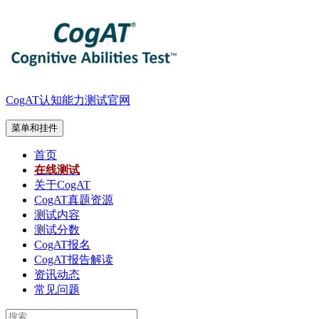
跳
至
内
容
CogAT认知能力测试官网
菜单和挂件
首页
在线测试
关于CogAT
CogAT真题资源
测试内容
测试分数
CogAT报名
CogAT报告解读
资讯动态
常见问题
搜