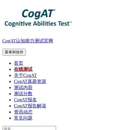
跳
至
内
容
CogAT认知能力测试官网
菜单和挂件
首页
在线测试
关于CogAT
CogAT真题资源
测试内容
测试分数
CogAT报名
CogAT报告解读
资讯动态
常见问题
搜