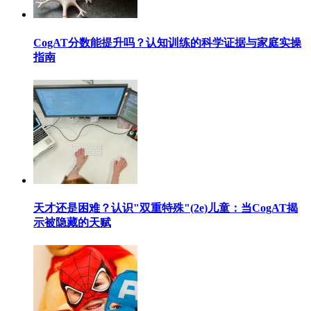
CogAT分数能提升吗？认知训练的科学证据与家庭实操
指南
天才还是困难？认识"双重特殊"(2e)儿童：当CogAT揭
示被隐藏的天赋