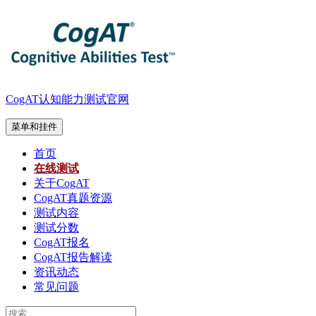
跳
至
内
容
CogAT认知能力测试官网
菜单和挂件
首页
在线测试
关于CogAT
CogAT真题资源
测试内容
测试分数
CogAT报名
CogAT报告解读
资讯动态
常见问题
搜