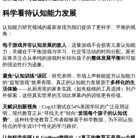
科学看待认知能力发展
认知能力研究领域的最新发现为我们提供了更科学、平衡的视
角：
电子游戏并非认知发展的敌人
：适量游戏不会损害儿童认知能
力，关键在于平衡游戏与学习、社交等活动的时间分配。家长
应将关注点从单纯的游戏时长转向孩子的
整体发展平衡
和可能
的强迫性行为迹象。
避免“认知训练”误区
：研究表明，市场上声称能提升认知能力
的“益智游戏”效果有限。真正的认知能力发展源于
多样化的生
活体验
——从厨房里的家务实践（如夹核桃的工具选择）到户
外探索，这些真实世界的互动比屏幕内的训练更有价值。
天赋识别新视角
：CogAT测试在54%美国学区的广泛应用证
明，现代教育正从“寻找天才”转向“
发现每个孩子的认知优
势
”。这种转变使教育工作者能够基于科学数据，为不同认知
特点的学生设计个性化的学习路径。
认知科学先驱J.P. Guilford曾指出：“真正的教育不是用一个模