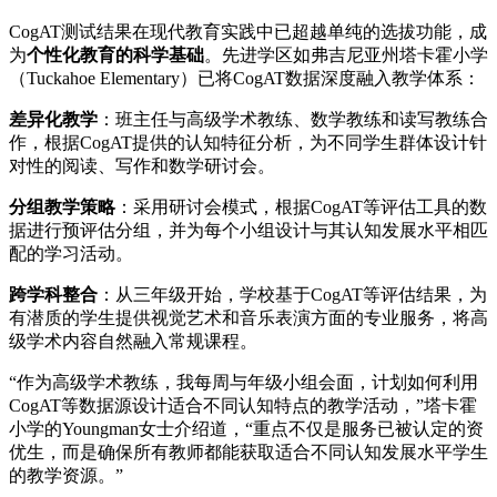
CogAT测试结果在现代教育实践中已超越单纯的选拔功能，成
为
个性化教育的科学基础
。先进学区如弗吉尼亚州塔卡霍小学
（Tuckahoe Elementary）已将CogAT数据深度融入教学体系：
差异化教学
：班主任与高级学术教练、数学教练和读写教练合
作，根据CogAT提供的认知特征分析，为不同学生群体设计针
对性的阅读、写作和数学研讨会。
分组教学策略
：采用研讨会模式，根据CogAT等评估工具的数
据进行预评估分组，并为每个小组设计与其认知发展水平相匹
配的学习活动。
跨学科整合
：从三年级开始，学校基于CogAT等评估结果，为
有潜质的学生提供视觉艺术和音乐表演方面的专业服务，将高
级学术内容自然融入常规课程。
“作为高级学术教练，我每周与年级小组会面，计划如何利用
CogAT等数据源设计适合不同认知特点的教学活动，”塔卡霍
小学的Youngman女士介绍道，“重点不仅是服务已被认定的资
优生，而是确保所有教师都能获取适合不同认知发展水平学生
的教学资源。”