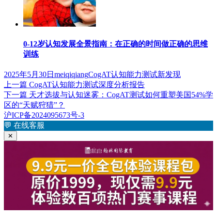
0-12岁认知发展全景指南：在正确的时间做正确的思维
训练
发
作
标
2025年5月30日
meiqiqiang
CogAT认知能力测试新发现
布
上
者
签
上一篇
CogAT认知能力测试深度分析报告
文
于
篇
下
下一篇
天才选拔与认知迷雾：CogAT测试如何重塑美国54%学
章
文
篇
区的“天赋狩猎”？
章：
文
沪ICP备2024095673号-3
导
章：
💬
在线客服
航
✕