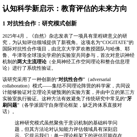
认知科学新启示：教育评估的未来方向
1 对抗性合作：研究模式创新
2025年4月，《自然》杂志发表了一项具有里程碑意义的研
究，为认知评估领域提供了新视角。这项名为“COGITATE”的
国际对抗性合作项目，由北京大学罗欢教授团队与哈佛、耶
鲁、牛津等全球顶尖学府的实验室共同参与，首次对意识神经
机制的
两大主流理论
（全局神经工作空间理论和整合信息理
论）进行了系统性验证。
该研究采用了一种创新的“
对抗性合作
”（adversarial
collaboration）模式——集结不同理论阵营的科学家，共同设
计能够验证对立理论关键预测的实验方案，并由中立的第三方
实验室执行验证。这种方法有效避免了传统研究中常见的“
牙
刷问题
”（各学派固守自身理论框架，缺乏跨体系直接对
话）。
这种研究模式虽然聚焦于意识机制的基础科学问
题，但其方法论对认知能力评估领域具有深刻启
示。它提示我们：单一理论框架下的评估可能存在