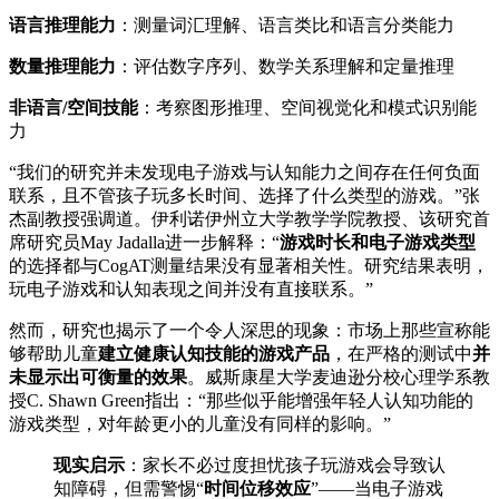
语言推理能力
：测量词汇理解、语言类比和语言分类能力
数量推理能力
：评估数字序列、数学关系理解和定量推理
非语言/空间技能
：考察图形推理、空间视觉化和模式识别能
力
“我们的研究并未发现电子游戏与认知能力之间存在任何负面
联系，且不管孩子玩多长时间、选择了什么类型的游戏。”张
杰副教授强调道。伊利诺伊州立大学教学学院教授、该研究首
席研究员May Jadalla进一步解释：“
游戏时长和电子游戏类型
的选择都与CogAT测量结果没有显著相关性。研究结果表明，
玩电子游戏和认知表现之间并没有直接联系。”
然而，研究也揭示了一个令人深思的现象：市场上那些宣称能
够帮助儿童
建立健康认知技能的游戏产品
，在严格的测试中
并
未显示出可衡量的效果
。威斯康星大学麦迪逊分校心理学系教
授C. Shawn Green指出：“那些似乎能增强年轻人认知功能的
游戏类型，对年龄更小的儿童没有同样的影响。”
现实启示
：家长不必过度担忧孩子玩游戏会导致认
知障碍，但需警惕“
时间位移效应
”——当电子游戏