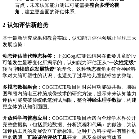
盲点，未来认知能力测试可能需要
整合多理论视
角
，建立更全面的评估体系。
2 认知评估新趋势
基于最新研究成果和教育实践，认知能力评估领域正呈现三大
发展趋势：
动态评估替代静态标签
：正如CogAT测试结果在低龄儿童阶段
可能发生显著变化所揭示的，认知能力评估正从“
一次性定级
”
转向“
持续追踪发展轨迹
”的理念。这种动态视角更符合神经科
学对大脑可塑性的认识，也避免了过早给儿童贴标签的弊端。
多模态数据融合
：COGITATE项目同时采用功能磁共振、脑磁
图和颅内脑电三种脑成像技术的研究方法，提示未来认知能力
评估可能突破传统纸笔测试局限，整合
神经生理学数据
，构建
更立体的认知剖面图。
开放科学与普惠应用
：COGITATE项目承诺向全球学术界公开
完整数据集（包括原始数据、分析流程和代码）的做法，为认
知评估工具的发展设立了新标准。这种开放科学精神有望推动
更多
透明、可验证的评估工具
开发，惠及全球教育体系。