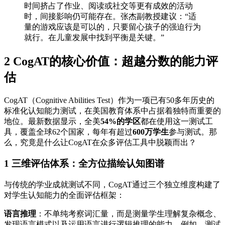
时间挤占了作业、阅读或社交等更有成效的活动
时，间接影响仍可能存在。张杰副教授建议：“适
量的游戏应该是可以的，只要留心孩子的强迫行为
就行。在儿童发展中找到平衡是关键。”
2 CogAT的核心价值：超越分数的能力评
估
CogAT（Cognitive Abilities Test）作为一项已有50多年历史的
标准化认知能力测试，在美国教育体系中占据着独特而重要的
地位。最新数据显示，全美
54%的学区
都在使用这一测试工
具，覆盖全球62个国家，每年有超过
600万学生
参与测试。那
么，究竟是什么让CogAT在众多评估工具中脱颖而出？
1 三维评估体系：全方位描绘认知图谱
与传统的学业成就测试不同，CogAT通过三个独立维度构建了
对学生认知能力的全面评估框架：
语言推理
：不单纯考察词汇量，而是测量学生理解复杂概念、
发现语言模式以及运用语言进行逻辑推理的能力。例如，测试