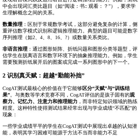
中会出现词汇类比题目（如“阅读：书:: 观看：？”），要求学
生理解概念之间的关系。
数量推理
：区别于常规数学考试，这部分避免复杂的计算，侧
重评估数字模式识别和逻辑推理能力。典型的题目可能是数字
序列推理（如2、4、8、16、?）或数量关系类比。
非语言推理
：通过图形矩阵、折纸问题和图形分类等题型，评
估学生在脱离语言和数字环境下的抽象推理能力。例如，学生
需要预测折纸展开后的图案或完成一系列图形中的下一个。
2 识别真天赋：超越“勤能补拙”
CogAT测试最核心的价值在于它能够
区分“天赋”与“训练结
果”
。与奥数等学术竞赛不同，CogAT评估的是孩子固有的
观
察力、记忆力、注意力和推理能力
，而非特定知识领域的熟练
程度。这种特性使得测试结果经常出现与学业成绩“不匹配”的
现象：
一些学业成绩平平的学生在CogAT测试中展现出卓越的认知潜
能，表明其学习困难可能源于方法不当而非能力不足