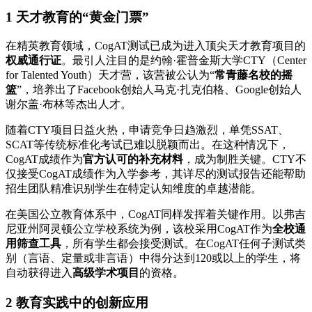
1 天才教育的“黄金门票”
在精英教育领域，CogAT测试已成为进入顶尖天才教育项目的
权威通行证
。最引人注目的是约翰·霍普金斯大学CTY（Center
for Talented Youth）天才营，该营被公认为“
常青藤名校的摇
篮
”，培养出了Facebook创始人马克·扎克伯格、Google创始人
谢尔盖·布林等杰出人才。
随着CTY项目日益火热，申请竞争日趋激烈，单凭SSAT、
SCAT等传统标准化考试已难以脱颖而出。在这种情况下，
CogAT成绩作为
官方认可的补充材料
，成为制胜关键。CTY不
仅接受CogAT成绩作为入学参考，其详尽的测试报告还能帮助
招生团队精准识别学生在特定认知维度的卓越潜能。
在美国公立教育体系中，CogAT同样发挥着关键作用。以弗吉
尼亚州阿灵顿公立学校系统为例，该校采用CogAT作为
全校通
用筛查工具
，所有学生都会接受测试。在CogAT任何子测试类
别（言语、定量或非言语）中得分达到120或以上的学生，将
自动获得进入
高级学术项目
的资格。
2 教育实践中的创新应用