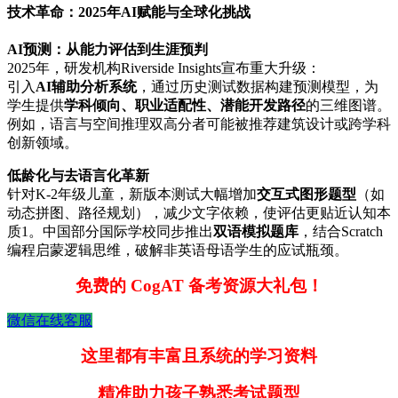
技术革命：2025年AI赋能与全球化挑战
AI预测：从能力评估到生涯预判
2025年，研发机构Riverside Insights宣布重大升级：
引入
AI辅助分析系统
，通过历史测试数据构建预测模型，为
学生提供
学科倾向、职业适配性、潜能开发路径
的三维图谱。
例如，语言与空间推理双高分者可能被推荐建筑设计或跨学科
创新领域。
低龄化与去语言化革新
针对K-2年级儿童，新版本测试大幅增加
交互式图形题型
（如
动态拼图、路径规划），减少文字依赖，使评估更贴近认知本
质
1
。中国部分国际学校同步推出
双语模拟题库
，结合Scratch
编程启蒙逻辑思维，破解非英语母语学生的应试瓶颈。
免费的 CogAT 备考资源大礼包！
微信在线客服
这里都有丰富且系统的学习资料
精准助力孩子熟悉考试题型