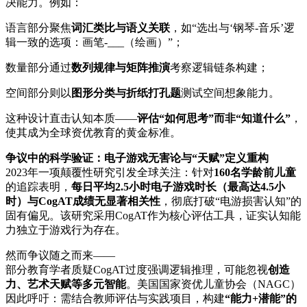
决能力。例如：
语言部分聚焦
词汇类比与语义关联
，如“选出与‘钢琴-音乐’逻
辑一致的选项：画笔-___（绘画）”；
数量部分通过
数列规律与矩阵推演
考察逻辑链条构建；
空间部分则以
图形分类与折纸打孔题
测试空间想象能力。
这种设计直击认知本质——
评估“如何思考”而非“知道什么”
，
使其成为全球资优教育的黄金标准。
争议中的科学验证：电子游戏无害论与“天赋”定义重构
2023年一项颠覆性研究引发全球关注：针对
160名学龄前儿童
的追踪表明，
每日平均2.5小时电子游戏时长（最高达4.5小
时）与CogAT成绩无显著相关性
，彻底打破“电游损害认知”的
固有偏见。该研究采用CogAT作为核心评估工具，证实认知能
力独立于游戏行为存在。
然而争议随之而来——
部分教育学者质疑CogAT过度强调逻辑推理，可能忽视
创造
力、艺术天赋等多元智能
。美国国家资优儿童协会（NAGC）
因此呼吁：需结合教师评估与实践项目，构建
“能力+潜能”的