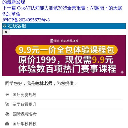
篇
的最新发现
章
文
下
下一篇
CogAT认知能力测试2025全景报告：AI赋能下的天赋
章：
篇
识别革命
导
文
沪ICP备2024095673号-3
航
章：
💬
在线客服
✕
同学您好，我是
翰林老师
，为您提供：
🎯
国际竞赛规划
🚀
留学背景提升
📚
国际课程备考
🏫
国际学校择校