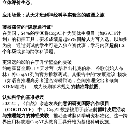
立体评价生态
。
应用场景：从天才班到神经科学实验室的破圈之旅
藤校摇篮的“隐形通行证”
在美国，
54%的学区
将CogAT作为资优生项目（如GATE计
划）的初筛工具，要求成绩超越
95%同龄人
方可入选。以加州
为例：通过测试的学生可进入独立资优班，学习内容
超前1-2
个年级
或参与跨学科课题。
更深远的影响在于升学壁垒的突破——
约翰霍普金斯CTY天才营（培养出扎克伯格、谷歌创始人布
林）将CogAT列为官方推荐测试。其报告中的“发展建议”模块
（如语言推理高分者适合深耕辩论，空间推理突出者倾向
STEM领域），成为长期学术规划的
精准导航图
。
认知科学的基准标尺
2025年，《自然》杂志发表的
意识研究国际合作项目
（COGITATE）
中，CogAT数据被用于验证
前额叶皮层活动
与推理能力的神经关联
，推动全球脑科学研究标准化。这一跨
界应用标志着CogAT从教育工具升维为基础科研设施。