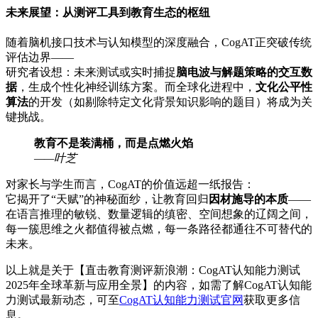
未来展望：从测评工具到教育生态的枢纽
随着脑机接口技术与认知模型的深度融合，CogAT正突破传统
评估边界——
研究者设想：未来测试或实时捕捉
脑电波与解题策略的交互数
据
，生成个性化神经训练方案。而全球化进程中，
文化公平性
算法
的开发（如剔除特定文化背景知识影响的题目）将成为关
键挑战。
教育不是装满桶，而是点燃火焰
——叶芝
对家长与学生而言，CogAT的价值远超一纸报告：
它揭开了“天赋”的神秘面纱，让教育回归
因材施导的本质
——
在语言推理的敏锐、数量逻辑的缜密、空间想象的辽阔之间，
每一簇思维之火都值得被点燃，每一条路径都通往不可替代的
未来。
以上就是关于【直击教育测评新浪潮：CogAT认知能力测试
2025年全球革新与应用全景】的内容，如需了解CogAT认知能
力测试最新动态，可至
CogAT认知能力测试官网
获取更多信
息。