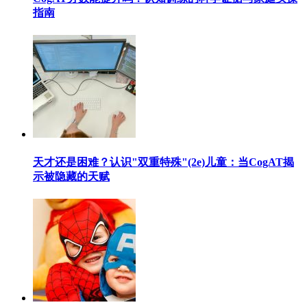
指南
天才还是困难？认识"双重特殊"(2e)儿童：当CogAT揭
示被隐藏的天赋