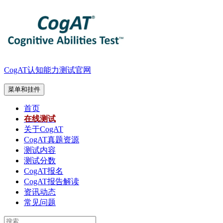
跳
至
内
容
CogAT认知能力测试官网
菜单和挂件
首页
在线测试
关于CogAT
CogAT真题资源
测试内容
测试分数
CogAT报名
CogAT报告解读
资讯动态
常见问题
搜