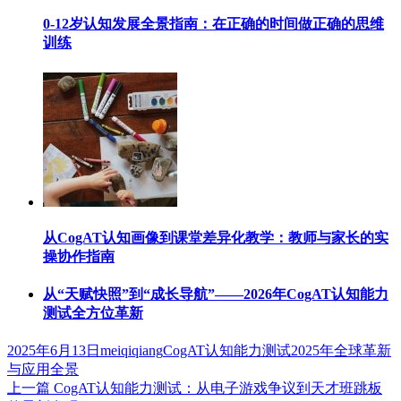
0-12岁认知发展全景指南：在正确的时间做正确的思维
训练
从CogAT认知画像到课堂差异化教学：教师与家长的实
操协作指南
从“天赋快照”到“成长导航”——2026年CogAT认知能力
测试全方位革新
发
作
标
2025年6月13日
meiqiqiang
CogAT认知能力测试2025年全球革新
布
者
签
与应用全景
于
上
上一篇
CogAT认知能力测试：从电子游戏争议到天才班跳板
文