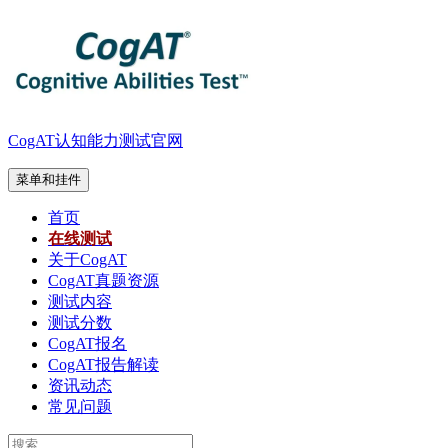
跳
至
内
容
CogAT认知能力测试官网
菜单和挂件
首页
在线测试
关于CogAT
CogAT真题资源
测试内容
测试分数
CogAT报名
CogAT报告解读
资讯动态
常见问题
搜