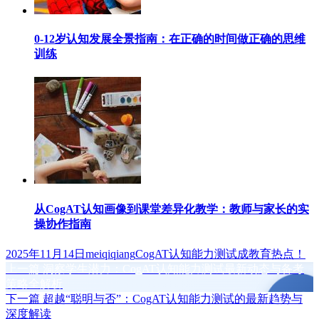
0-12岁认知发展全景指南：在正确的时间做正确的思维
训练
从CogAT认知画像到课堂差异化教学：教师与家长的实
操协作指南
发
作
标
2025年11月14日
meiqiqiang
CogAT认知能力测试成教育热点！
布
上
者
签
上一篇
洞察学生潜力：CogAT认知能力测试最新动态与备考
文
于
篇
策略全解析
章
文
下
下一篇
超越“聪明与否”：CogAT认知能力测试的最新趋势与
章：
篇
深度解读
导