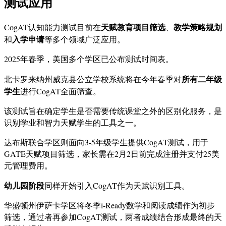
测试应用
天赋教育项目筛选
教学策略规划
CogAT认知能力测试目前在
、
入学申请
和
等多个领域广泛应用。
2025年春季，美国多个学区已公布测试时间表。
所有二年级
北卡罗来纳州威克县公立学校系统将在今年春季对
学生
进行CogAT全面筛查。
该测试旨在确定学生是否需要传统课堂之外的区别化服务，是
识别学业和智力天赋学生的工具之一。
达布斯联合学区则面向3-5年级学生提供CogAT测试，用于
GATE天赋项目筛选，家长需在2月2日前完成注册并支付25美
元管理费用。
幼儿园阶段
同样开始引入CogAT作为天赋识别工具。
华盛顿州伊萨卡学区将冬季i-Ready数学和阅读成绩作为初步
筛选，通过者再参加CogAT测试，两者成绩结合形成最终的天