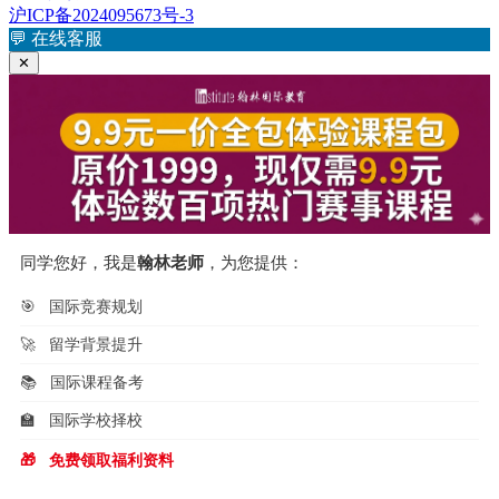
文
沪ICP备2024095673号-3
航
章：
💬
在线客服
✕
同学您好，我是
翰林老师
，为您提供：
🎯
国际竞赛规划
🚀
留学背景提升
📚
国际课程备考
🏫
国际学校择校
🎁
免费领取福利资料