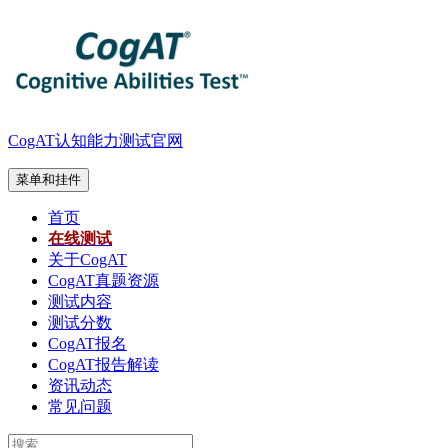
跳
至
内
容
CogAT认知能力测试官网
菜单和挂件
首页
在线测试
关于CogAT
CogAT真题资源
测试内容
测试分数
CogAT报名
CogAT报告解读
资讯动态
常见问题
搜