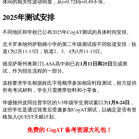
体间的相关性波动明显，从r=0.72到r=0.49不等。
2025年测试安排
不同地区和学校已公布2025年CogAT测试的具体时间安排。
北卡罗来纳州萨勒姆小学的第二年级测试按不同轨道安排：轨
道1为2月11-13日；轨道2、3、4为3月11-13日。
1月11日和25日
德克萨斯州奥斯汀LASA高中则已在
完成测
试，作为招生流程的一部分。
该校要求学生根据姓氏字母顺序参加相应时段测试，校方提供
所有考试材料，学生只需携带饮料和小零食。
1月8-24日
华盛顿州皮阿拉普学区的3-5年级学生测试窗口为
，
这些学生是通过筛查后受邀参加CogAT测试，以确定是否有资
格加入QUEST天赋计划。
免费的 CogAT 备考资源大礼包！