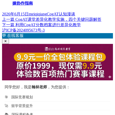
操协作指南
发
作
标
2026年6月15日
meiqiqiang
CogAT认知漫谈
布
上
者
签
上一篇
CogAT课堂差异化教学实施，四个关键问题解答
文
于
篇
下
下一篇
利用CogAT分数档案进行差异化教学
章
文
篇
沪ICP备2024095673号-3
章：
文
💬
在线客服
导
章：
✕
航
同学您好，我是
翰林老师
，为您提供：
🎯
国际竞赛规划
🚀
留学背景提升
📚
国际课程备考