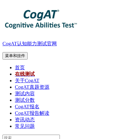
跳
至
内
容
CogAT认知能力测试官网
菜单和挂件
首页
在线测试
关于CogAT
CogAT真题资源
测试内容
测试分数
CogAT报名
CogAT报告解读
资讯动态
常见问题
搜