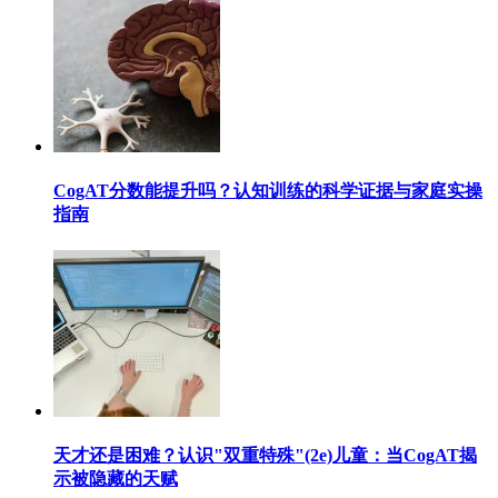
CogAT分数能提升吗？认知训练的科学证据与家庭实操
指南
天才还是困难？认识"双重特殊"(2e)儿童：当CogAT揭
示被隐藏的天赋